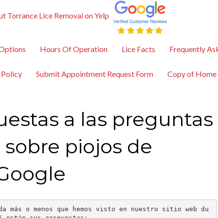
t Torrance Lice Removal on Yelp
Options
Hours Of Operation
Lice Facts
Frequently As
 Policy
Submit Appointment Request Form
Copy of Home
uestas a las preguntas
sobre piojos de
Google
da más o menos que hemos visto en nuestro sitio web du
í están sus respuestas: 