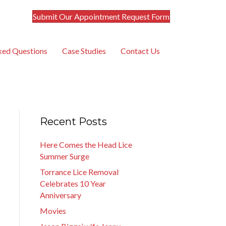
Submit Our Appointment Request Form
ked Questions
Case Studies
Contact Us
Recent Posts
Here Comes the Head Lice
Summer Surge
Torrance Lice Removal
Celebrates 10 Year
Anniversary
Movies