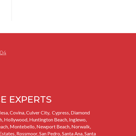
504
CE EXPERTS
esa, Covina, Culver City,
Cypress,
Diamond
h
, Hollywood, Huntington Beach,
Inglewo
,
each
, Montebello, Newport Beach, Norwalk,
 Estates
, Rossmoor,
San Pedro
, Santa Ana, Santa