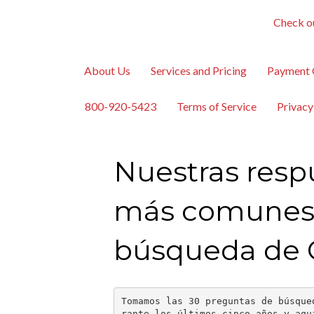
Check ou
About Us
Services and Pricing
Payment 
800-920-5423
Terms of Service
Privacy
Nuestras resp
más comunes 
búsqueda de 
Tomamos las 30 preguntas de búsque
rante los últimos cinco años y aqu