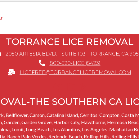
s
TORRANCE LICE REMOVAL
2050 ARTESIA BLVD. - SUITE 103 - TORRANCE, CA 90
800-920-LICE (5423)
LICEFREE@TORRANCELICEREMOVAL.COM
OVAL-THE SOUTHERN CA LI
rk
, Bellflower,
Carson
, Catalina Island,
Cerritos
, Compton, Costa M
n,
Garden
,
Garden Grove
,
Harbor City
,
Hawthorne
,
Hermosa Beac
Palma,
Lomit
,
Long Beach
,
Los Alamitos
, Los Angeles,
Manhattan B
tia,
Ranch Palo Verdes
,
Redondo Beach
,
Rolling Hills
,
Rolling Hills