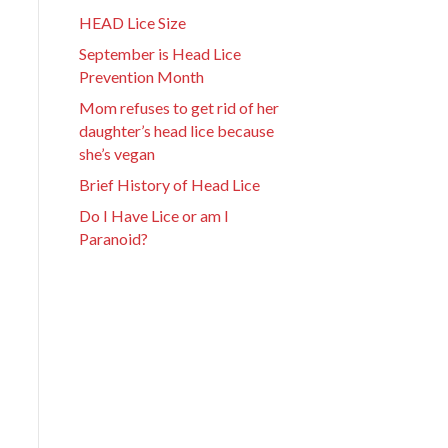
HEAD Lice Size
September is Head Lice
Prevention Month
Mom refuses to get rid of her
daughter’s head lice because
she’s vegan
Brief History of Head Lice
Do I Have Lice or am I
Paranoid?