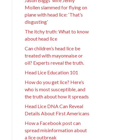
Jason Biggs’ wife Jenny
Mollen slammed for flying on
plane with head lice: ‘That’s
disgusting’
The itchy truth: What to know
about head lice
Can children’s head lice be
treated with mayonnaise or
oil? Experts reveal the truth.
Head Lice Education 101
How do you get lice? Here’s
who is most susceptible, and
the truth about how it spreads
Head Lice DNA Can Reveal
Details About First Americans
How a Facebook post can
spread misinformation about
a lice outbreak