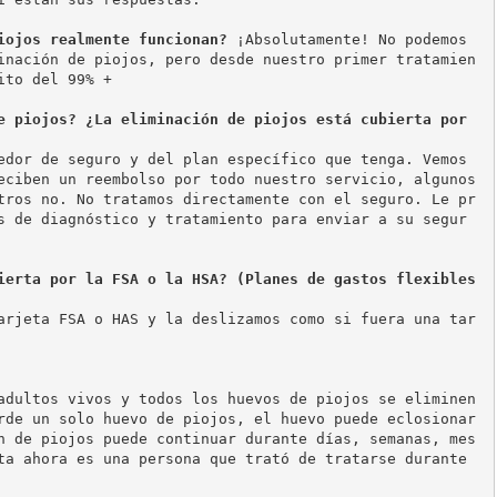
iojos realmente funcionan? 
¡Absolutamente! No podemos 
inación de piojos, pero desde nuestro primer tratamien
ito del 99% + 
e piojos? ¿La eliminación de piojos está cubierta por 
edor de seguro y del plan específico que tenga. Vemos 
eciben un reembolso por todo nuestro servicio, algunos 
tros no. No tratamos directamente con el seguro. Le pr
s de diagnóstico y tratamiento para enviar a su segur
ierta por la FSA o la HSA? (Planes de gastos flexibles 
arjeta FSA o HAS y la deslizamos como si fuera una tar
adultos vivos y todos los huevos de piojos se eliminen 
rde un solo huevo de piojos, el huevo puede eclosionar 
n de piojos puede continuar durante días, semanas, mes
ta ahora es una persona que trató de tratarse durante 